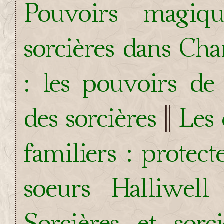
Pouvoirs magiqu
sorcières dans Ch
: les pouvoirs de
des sorcières
||
Les 
familiers : protec
soeurs Halliwell
Sorcières et sorc