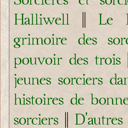
Halliwell
||
Le 
grimoire des sorc
pouvoir des trois
jeunes sorciers d
histoires de bonne
sorciers
||
D'autres