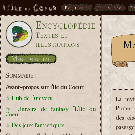
Boutique
Jeu vidéo
E
Encyclopédie
Textes et
Ma
illustrations
Menu principal
Sommaire :
Avant-propos sur l'Ile du Coeur
☆ Hub de l'univers
La myth
Protect
☆ Univers de fantasy "L'Ile du
Coeur"
des ois
☆ Des jeux fantastiques
passage