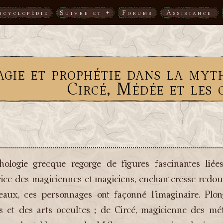
ncyclopédie
Suivre et +
Forums
Assistance
gie et prophétie dans la myth
Circé, Médée et les 
ologie grecque regorge de figures fascinantes liées
rice des magiciennes et magiciens, enchanteresse redout
eaux, ces personnages ont façonné l’imaginaire. Pl
s et des arts occultes ; de Circé, magicienne des 