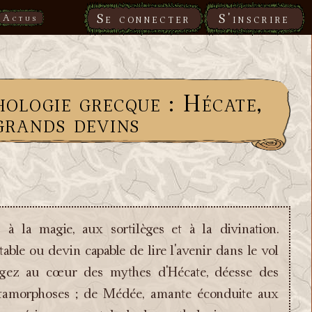
Se connecter
S'inscrire
Actus
ologie grecque : Hécate,
grands devins
 à la magie, aux sortilèges et à la divination.
able ou devin capable de lire l'avenir dans le vol
ongez au cœur des mythes d'Hécate, déesse des
métamorphoses ; de Médée, amante éconduite aux