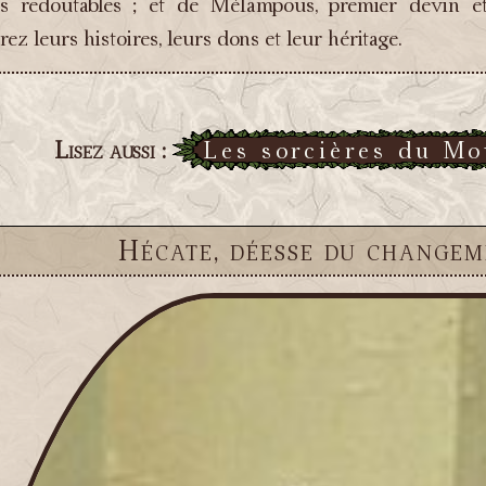
s redoutables ; et de Mélampous, premier devin et
z leurs histoires, leurs dons et leur héritage.
Lisez aussi :
Les sorcières du Mo
Hécate, déesse du changem