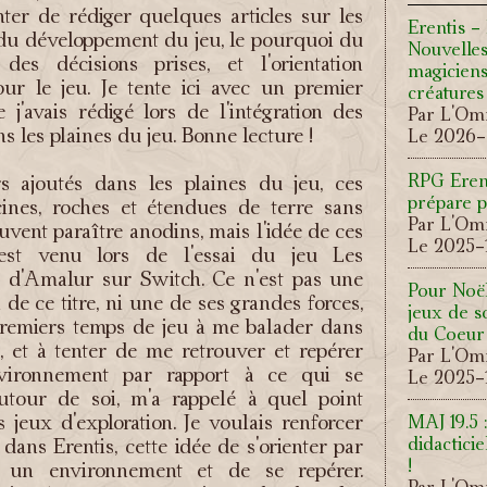
nter de rédiger quelques articles sur les
Erentis -
 du développement du jeu, le pourquoi du
Nouvelles
es décisions prises, et l'orientation
magiciens
our le jeu. Je tente ici avec un premier
créatures
e j'avais rédigé lors de l'intégration des
Par L'Omn
s les plaines du jeu. Bonne lecture !
Le 2026-
RPG Eren
s ajoutés dans les plaines du jeu, ces
prépare p
acines, roches et étendues de terre sans
Par L'Omn
uvent paraître anodins, mais l'idée de ces
Le 2025-1
'est venu lors de l'essai du jeu Les
d'Amalur sur Switch. Ce n'est pas une
Pour Noël
 de ce titre, ni une de ses grandes forces,
jeux de so
premiers temps de jeu à me balader dans
du Coeur 
, et à tenter de me retrouver et repérer
Par L'Omn
nvironnement par rapport à ce qui se
Le 2025-1
autour de soi, m'a rappelé à quel point
es jeux d'exploration. Je voulais renforcer
MAJ 19.5 
didactici
 dans Erentis, cette idée de s'orienter par
!
à un environnement et de se repérer.
Par L'Omn