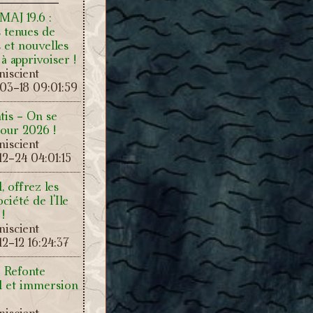
 MAJ 19.6 :
 tenues de
 et nouvelles
 à apprivoiser !
iscient
03-18 09:01:59
tis - On se
our 2026 !
iscient
2-24 04:01:15
, offrez les
ciété de l'Ile
!
iscient
2-12 16:24:37
: Refonte
el et immersion
iscient