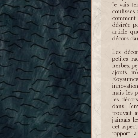
Je vais te
coulisses
comment d
désirée p
article qu
décors dan
Les décor
petites r
herbes, pe
ajouts m
Royaumes 
innovation
mais les 
les décors
dans l'e
trouvait 
j'aimais l
cet aspect
rapport 