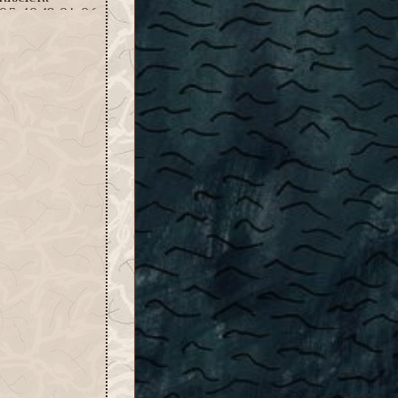
05-10 19:04:06
: Emotions et
terres-liés
iscient
03-25 04:16:29
de
tion de mot de
ugué !
iscient
2-10 22:11:42
 Jauges
en et guildes
iscient
1-30 04:11:18
 MAJ 19 :
 de l’académie
iscient
2-20 13:09:51