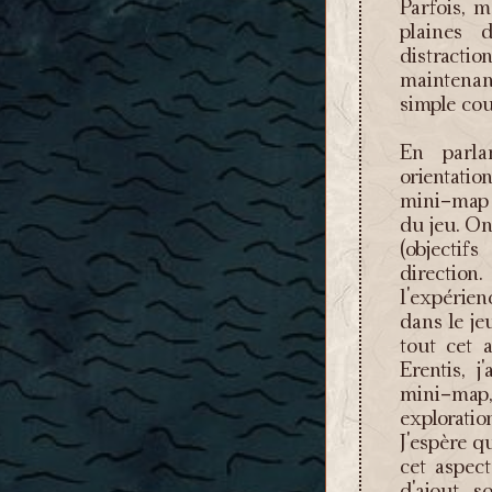
Parfois, 
plaines 
distracti
maintena
simple cou
En parla
orientatio
mini-map q
du jeu. On
(objectif
direction
l'expérie
dans le je
tout cet 
Erentis, j
mini-map
explorati
J'espère q
cet aspect
d'ajout, 