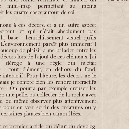
Le 2025-
e mini-map, permettant au moins
ir les quatre cases autour de soi.
MAJ 19.2 
rites des 
nons à ces décors, et à un autre aspect
Par L'Omn
portent, et qui n'était absolument pas
Le 2025-
la base : l'enrichissement visuel qu'ils
. L'environnement paraît plus immersif !
Système 
beaucoup de plaisir à me balader entre les
récupéra
décors lors de l'ajout de ces éléments. J'ai
passe déb
t dérogé à une règle qui m'était
Par L'Omn
Le 2025-0
e : tout élément, en dehors du fond,
e interactif. Pour l'heure, les décors ne le
MAJ 19.1 :
mais je compte bien les rendre interactifs
d'entreti
ite ! On pourra par exemple creuser les
Par L'Omn
ec une pelle, ou collecter de la roche avec
Le 2025-0
e, ou même observer plus attentivement
s pour en voir sortir des créatures ou y
Erentis -
certaines plantes bien camouflées.
Entretien
Par L'Omn
 ce premier article du début du devblog.
Le 2024-1