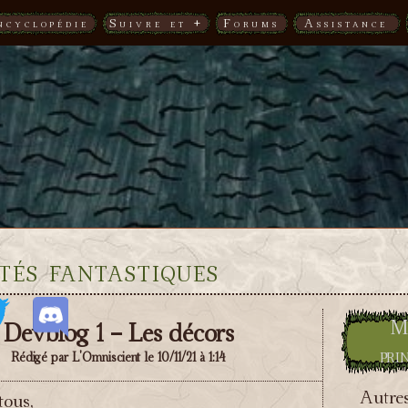
ncyclopédie
Suivre et +
Forums
Assistance
tés fantastiques
M
Devblog 1 - Les décors
pri
Rédigé par L'Omniscient le 10/11/21 à 1:14
Autres
tous,