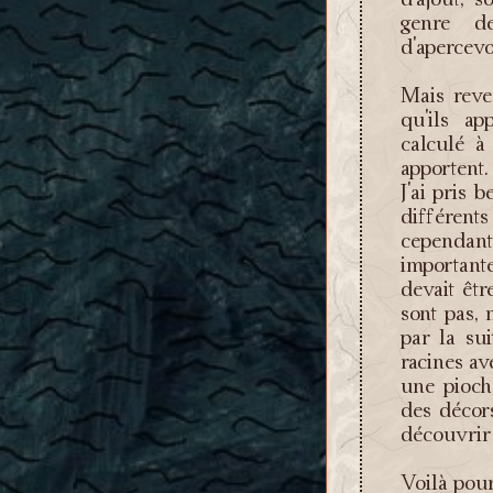
genre d
d'apercevo
Mais reve
qu'ils ap
calculé à 
apportent
J'ai pris 
différents 
cependan
important
devait êtr
sont pas, 
par la su
racines av
une pioch
des décor
découvrir 
Voilà pour