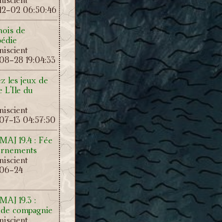
12-02 06:50:46
mois de
pédie
iscient
08-28 19:04:33
z les jeux de
e L'Ile du
iscient
07-13 04:57:50
 MAJ 19.4 : Fée
 ornements
iscient
-06-24
 MAJ 19.3 :
de compagnie
iscient