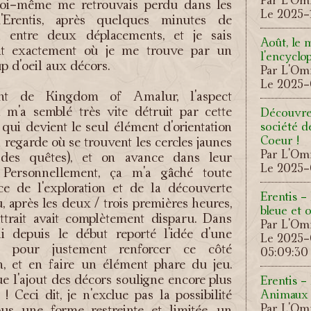
moi-même me retrouvais perdu dans les
Le 2025-
d'Erentis, après quelques minutes de
on entre deux déplacements, et je sais
Août, le 
nt exactement où je me trouve par un
l'encyclo
p d'oeil aux décors.
Par L'Omn
Le 2025-
nt de Kingdom of Amalur, l'aspect
n m'a semblé très vite détruit par cette
Découvre
ui devient le seul élément d'orientation
société d
Coeur !
 regarde où se trouvent les cercles jaunes
Par L'Omn
s des quêtes), et on avance dans leur
Le 2025-
. Personnellement, ça m'a gâché toute
nce de l'exploration et de la découverte
Erentis -
u, après les deux / trois premières heures,
bleue et
attrait avait complètement disparu. Dans
Par L'Omn
'ai depuis le début reporté l'idée d'une
Le 2025
, pour justement renforcer ce côté
05:09:30
on, et en faire un élément phare du jeu.
ue l'ajout des décors souligne encore plus
Erentis -
 ! Ceci dit, je n'exclue pas la possibilité
Animaux 
Par L'Omn
sous une forme restreinte et limitée, un