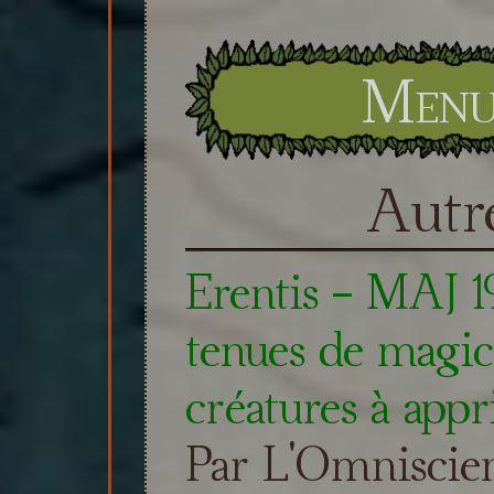
Menu 
Autre
Erentis - MAJ 19
tenues de magic
créatures à appr
Par L'Omniscie