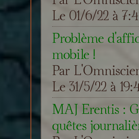
Le 01/6/22 à 7:4
Problème d'affi
mobile !
Par L'Omniscie
Le 31/5/22 à 19:
MAJ Erentis : Gu
quêtes journaliè