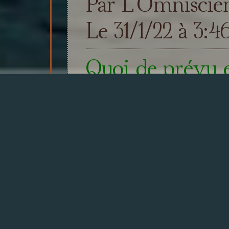
Par L'Omniscie
Le 31/1/22 à 3:4
Quoi de prévu 
Par L'Omniscie
Le 23/12/21 à 23
Devblog 1 - Les
Par L'Omniscie
Le 10/11/21 à 1:1