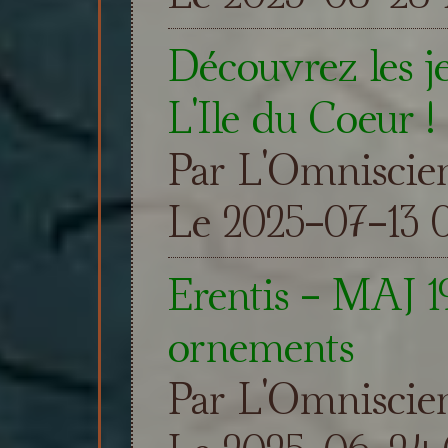
Découvrez les j
L'Ile du Coeur !
Par L'Omniscie
Le 2025-07-13 
Erentis - MAJ 19
ornements
Par L'Omniscie