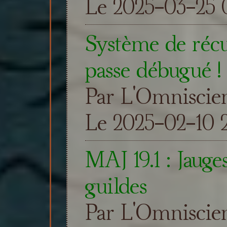
Le 2025-03-25 
Système de réc
passe débugué !
Par L'Omniscie
Le 2025-02-10 2
MAJ 19.1 : Jauge
guildes
Par L'Omniscie