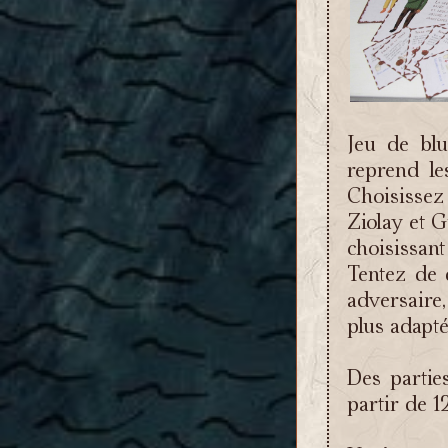
Jeu de blu
reprend le
Choisissez
Ziolay et G
choisissan
Tentez de 
adversaire,
plus adapté
Des partie
partir de 1