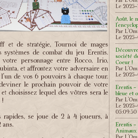
Le 2025-
Août, le 
l'encyclo
Par L'Omn
Le 2025-
ff et de stratégie, Tournoi de mages
Découvre
s systèmes de combat du jeu Erentis.
société d
 votre personnage entre Rocco, Irio,
Coeur !
ubinta, et affrontez votre adversaire en
Par L'Omn
Le 2025-
t l'un de vos 6 pouvoirs à chaque tour.
deviner le prochain pouvoir de votre
Erentis -
 et choisissez lequel des vôtres sera le
bleue et
 !
Par L'Omn
Le 2025
05:09:30
s rapides, se joue de 2 à 4 joueurs, à
2 ans.
Erentis -
Animaux 
Par L'Omn