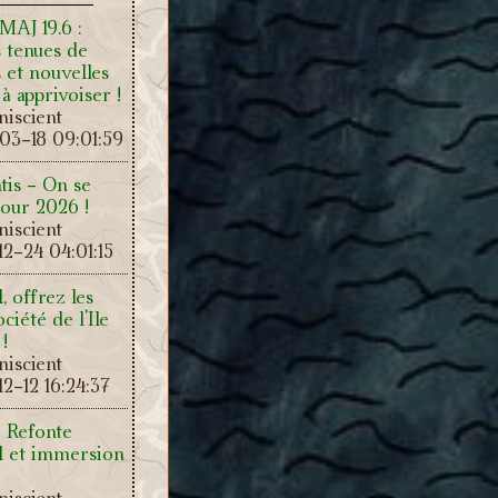
 MAJ 19.6 :
 tenues de
 et nouvelles
 à apprivoiser !
iscient
03-18 09:01:59
tis - On se
our 2026 !
iscient
2-24 04:01:15
, offrez les
ciété de l'Ile
!
iscient
2-12 16:24:37
: Refonte
el et immersion
iscient