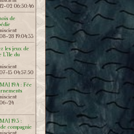
12-02 06:50:46
mois de
pédie
iscient
08-28 19:04:33
z les jeux de
e L'Ile du
iscient
07-13 04:57:50
 MAJ 19.4 : Fée
 ornements
iscient
-06-24
 MAJ 19.3 :
de compagnie
iscient