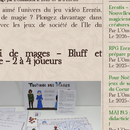
Erentis -
aimé l'univers du jeu vidéo Erentis,
Nouvelles
e de magie ? Plongez davantage dans
magiciens
avec les jeux de société de l'Ile du
créatures
Par L'Omn
Le 2026-
RPG Eren
i de mages - Bluff et
prépare p
e - 2 à 4 joueurs
Par L'Omn
Le 2025-1
Pour Noël
jeux de so
du Coeur 
Par L'Omn
Le 2025-1
MAJ 19.5 
didactici
!
Par L'Omn