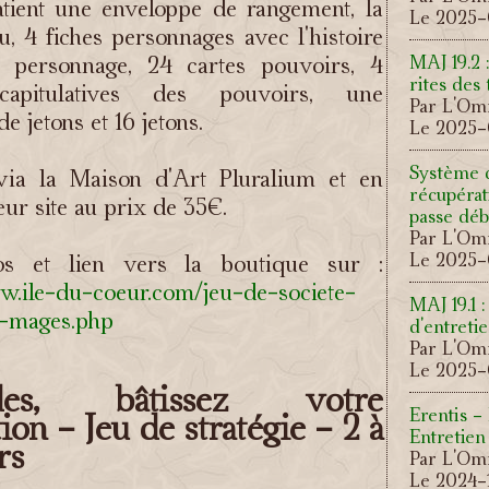
tient une enveloppe de rangement, la
Le 2025-
u, 4 fiches personnages avec l'histoire
 personnage, 24 cartes pouvoirs, 4
MAJ 19.2 
rites des 
écapitulatives des pouvoirs, une
Par L'Omn
e jetons et 16 jetons.
Le 2025-
Système 
via la Maison d'Art Pluralium et en
récupéra
eur site au prix de 35€.
passe déb
Par L'Omn
Le 2025-0
fos et lien vers la boutique sur :
w.ile-du-coeur.com/jeu-de-societe-
MAJ 19.1 :
e-mages.php
d'entreti
Par L'Omn
Le 2025-0
ades, bâtissez votre
Erentis -
tion - Jeu de stratégie - 2 à
Entretien
rs
Par L'Omn
Le 2024-1