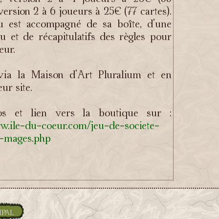
améliorat
version 2 à 6 joueurs à 25€ (77 cartes).
et correc
Par L'Omn
u est accompagné de sa boîte, d'une
Le 2024-
eu et de récapitulatifs des règles pour
eur.
Erentis M
Système 
améliorat
via la Maison d'Art Pluralium et en
et correc
ur site.
Par L'Omn
Le 2024-0
fos et lien vers la boutique sur :
Nouvelle 
w.ile-du-coeur.com/jeu-de-societe-
Erentis :
e-mages.php
Par L'Omn
Le 2024
00:45:41
Nouvelle 
Erentis : 
Par L'Omn
Le 2024
ipal
05:44:58