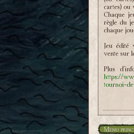
cartes) ou 
Chaque je
règle du j
chaque jou
Jeu édité 
vente sur le
Plus d'in
https://ww
tournoi-d
Menu princ