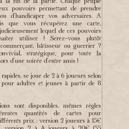
à la fin de la partie. Chaque peuple
MAJ 18 : 
eux pouvoirs permettant de prendre
couturiers
Par L'Omn
 ou d'handicaper vos adversaires. A
Le 2024-
is que vous récupérez une carte,
 judicieusement lequel de ces pouvoirs
MAJ 17.4 
aiter utiliser ! Serez-vous plutôt
couturièr
Par L'Omn
 commerçant, bâtisseur ou guerrier ?
Le 2024-
nvivial, stratégique, pour toute la
lors d'une soirée d'entre amis !
MAJ 17.4 
couturièr
Par L'Omn
 rapides, se joue de 2 à 6 joueurs selon
Le 2024-0
, pour adultes et jeunes à partir de 8
MAJ 17.4 
couturèr
Par L'Omn
ions sont disponibles, mêmes règles
Le 2024-
érentes quantités de cartes pour
Erentis M
fférents prix : version 2 joueurs à 15€
Système 
s), version 2 à 4 joueurs à 20€ (55