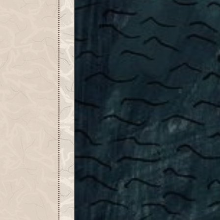
Equipements et
 !
iscient
07-26 21:44:02
: Marisse la
e
iscient
06-22 16:04:23
: Marisse la
e
iscient
6-21 16:19:35
: Marisse la
e
iscient
06-21 14:27:57
AJ 17.3 :
de dépeçage,