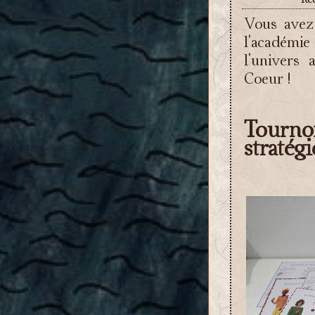
Vous avez 
l'académi
l'univers 
Coeur !
Tourno
stratégi