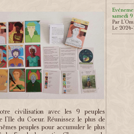
Evénemen
samedi 9
Par L'Omn
Le 2024-1
MAJ 18.3 
inventair
Par L'Omn
Le 2024-
MAJ 18.2 
PNJ
Par L'Omn
Le 2024-
MAJ 18.1 
mauves e
otre civilisation avec les 9 peuples
sons d'a
 l'Ile du Coeur. Réunissez le plus de
Par L'Omn
Le 2024-
mêmes peuples pour accumuler le plus