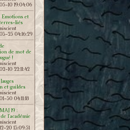
05-10 19:04:06
: Emotions et
terres-liés
iscient
03-25 04:16:29
de
tion de mot de
ugué !
iscient
2-10 22:11:42
 Jauges
en et guildes
iscient
1-30 04:11:18
 MAJ 19 :
 de l’académie
iscient
2-20 13:09:51