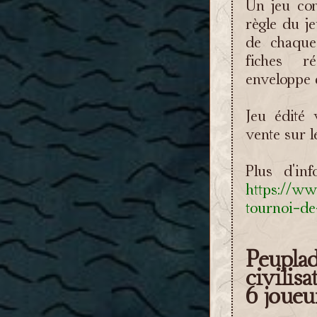
Un jeu con
règle du je
de chaque
fiches r
enveloppe d
Jeu édité 
vente sur l
Plus d'in
https://ww
tournoi-d
Peupl
civilisa
6 joueu