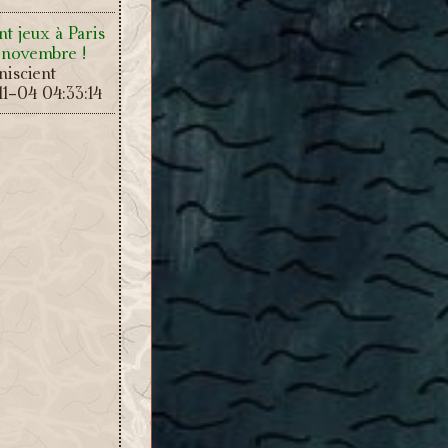
t jeux à Paris
 novembre !
iscient
1-04 04:33:14
: Tri des
es
iscient
10-29 19:07:43
: Affinités des
iscient
08-18 03:17:38
- Monts
t nouveaux
mbiance
iscient
08-09 19:02:52