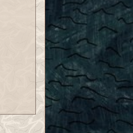
ions visuelles
tion de bugs
iscient
05-14 21:39:57
AJ 17.3 :
de dépeçage,
ions visuelles
tion de bugs
iscient
5-14 21:23:47
mise à jour sur
 MAJ 17.2
iscient
-05-08
mise à jour sur
MAJ 17.1
iscient
-03-20