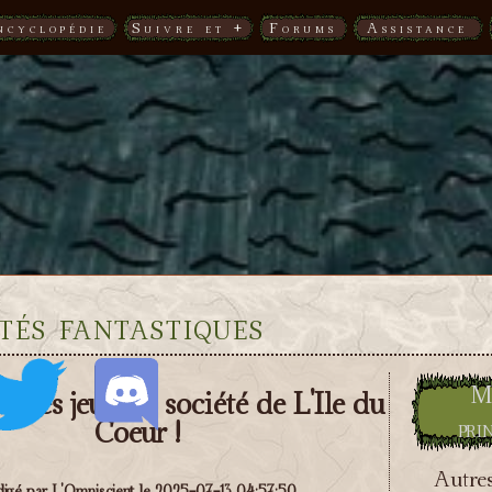
ncyclopédie
Suivre et +
Forums
Assistance
tés fantastiques
M
 les jeux de société de L'Ile du
Coeur !
pri
Autres
igé par L'Omniscient le 2025-07-13 04:57:50