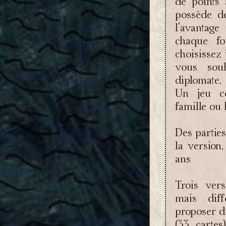
de points 
possède d
l'avantage
chaque fo
choisissez
vous souh
diplomate,
Un jeu co
famille ou 
Des parties
la version
ans
Trois vers
mais diff
proposer di
(33 carte