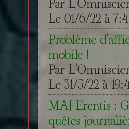
Par L'Omniscie
Le 01/6/22 à 7:4
Problème d'affi
mobile !
Par L'Omniscie
Le 31/5/22 à 19:
MAJ Erentis : Gu
quêtes journaliè