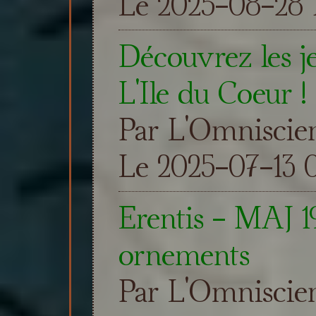
Le 2025-08-28 
Découvrez les j
L'Ile du Coeur !
Par L'Omniscie
Le 2025-07-13 
Erentis - MAJ 19
ornements
Par L'Omniscie