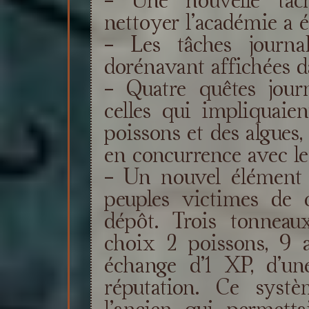
nettoyer l’académie a é
- Les tâches journa
dorénavant affichées d
- Quatre quêtes journ
celles qui impliquaie
poissons et des algues, 
en concurrence avec les
- Un nouvel élément d
peuples victimes de c
dépôt. Trois tonnea
choix 2 poissons, 9 a
échange d’1 XP, d’un
réputation. Ce systè
l’ancien qui permett