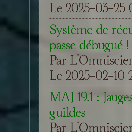
Le 2025-03-25 
Système de réc
passe débugué !
Par L'Omniscie
Le 2025-02-10 2
MAJ 19.1 : Jauge
guildes
Par L'Omniscie