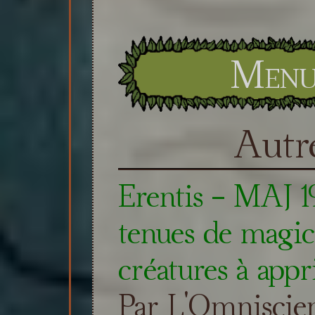
Menu 
Autre
Erentis - MAJ 19
tenues de magic
créatures à appr
Par L'Omniscie