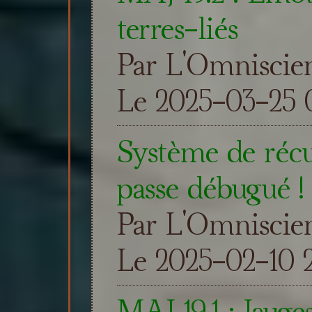
terres-liés
Par L'Omniscie
Le 2025-03-25 
Système de réc
passe débugué !
Par L'Omniscie
Le 2025-02-10 2
MAJ 19.1 : Jauge