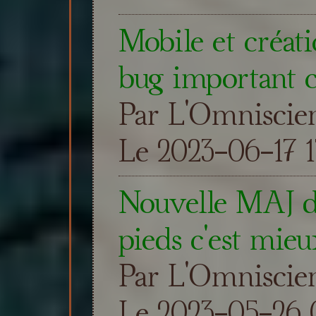
Mobile et créat
bug important c
Par L'Omniscie
Le 2023-06-17 1
Nouvelle MAJ du
pieds c'est mieu
Par L'Omniscie
Le 2023-05-26 0